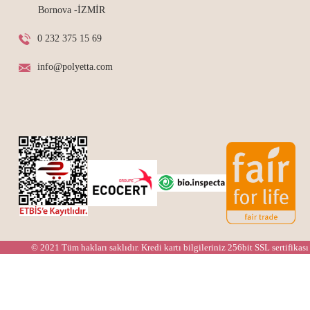
Bornova -İZMİR
0 232 375 15 69
info@polyetta.com
© 2021 Tüm hakları saklıdır. Kredi kartı bilgileriniz 256bit SSL sertifikası