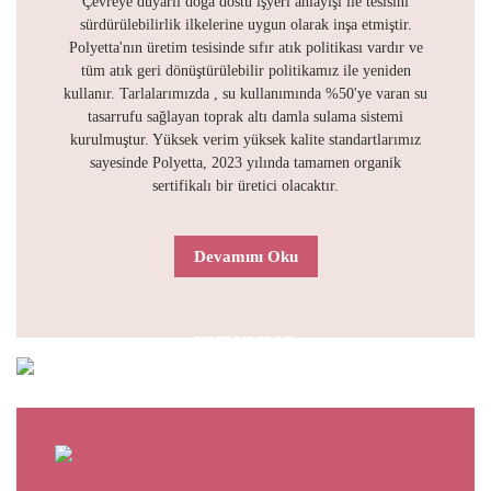
Çevreye duyarlı doğa dostu işyeri anlayışı ile tesisini
sürdürülebilirlik ilkelerine uygun olarak inşa etmiştir.
Polyetta'nın üretim tesisinde sıfır atık politikası vardır ve
tüm atık geri dönüştürülebilir politikamız ile yeniden
kullanır. Tarlalarımızda , su kullanımında %50'ye varan su
tasarrufu sağlayan toprak altı damla sulama sistemi
kurulmuştur. Yüksek verim yüksek kalite standartlarımız
sayesinde Polyetta, 2023 yılında tamamen organik
sertifikalı bir üretici olacaktır.
Devamını Oku
KURUMSAL
TANITIM VİDEOMUZ