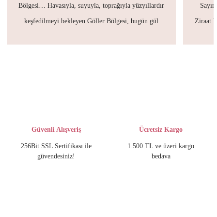
Bölgesi… Havasıyla, suyuyla, toprağıyla yüzyıllardır
Sayın 
keşfedilmeyi bekleyen Göller Bölgesi, bugün gül
Ziraat 
ağaçlarıyla çevrili. Nasıl mı? Polyetta adlı fark
sektö
yaratan bir girişim sayesinde.
tarihin
yer 
Güvenli Alışveriş
Ücretsiz Kargo
256Bit SSL Sertifikası ile
1.500 TL ve üzeri kargo
güvendesiniz!
bedava